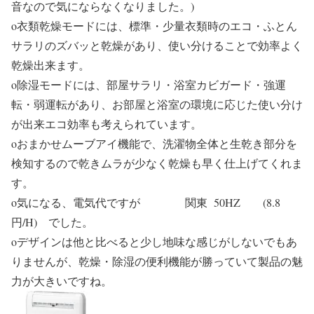
音なので気にならなくなりました。)
o衣類乾燥モードには、標準・少量衣類時のエコ・ふとん
サラリのズバッと乾燥があり、使い分けることで効率よく
乾燥出来ます。
o除湿モードには、部屋サラリ・浴室カビガード・強運
転・弱運転があり、お部屋と浴室の環境に応じた使い分け
が出来エコ効率も考えられています。
oおまかせムーブアイ機能で、洗濯物全体と生乾き部分を
検知するので乾きムラが少なく乾燥も早く仕上げてくれま
す。
o気になる、電気代ですが 関東 50HZ (8.8
円/H) でした。
oデザインは他と比べると少し地味な感じがしないでもあ
りませんが、乾燥・除湿の便利機能が勝っていて製品の魅
力が大きいですね。