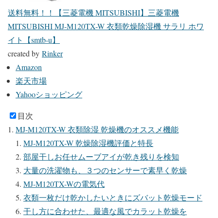
送料無料！！【三菱電機 MITSUBISHI】三菱電機
MITSUBISHI MJ-M120TX-W 衣類乾燥除湿機 サラリ ホワ
イト【smtb-u】
created by
Rinker
Amazon
楽天市場
Yahooショッピング
目次
MJ-M120TX-W 衣類除湿 乾燥機のオススメ機能
MJ-M120TX-W 乾燥除湿機評価と特長
部屋干しお任せムーブアイが乾き残りを検知
大量の洗濯物も、３つのセンサーで素早く乾燥
MJ-M120TX-Wの電気代
衣類一枚だけ乾かしたいときにズバット乾燥モード
干し方に合わせた、最適な風でカラット乾燥を