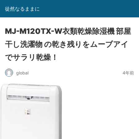
徒然なるままに
MJ-M120TX-W衣類乾燥除湿機 部屋
干し洗濯物 の乾き残りをムーブアイ
でサラリ乾燥！
global
4年前