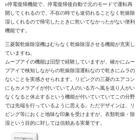
o停電復帰機能で、停電復帰後自動で元のモードで運転再
開してくれるので、不在の時でも途切れることなく乾燥除
湿しくれるので帰宅したときに乾いてなかったがない便利
機能です。
三菱製乾燥除湿機はむらなく乾燥除湿させる機能が充実し
ていますね。
ムーブアイの機能は旧型で経験していますが、確かにムー
ブアイで検知しながらの乾燥除湿運転なので乾きにムラの
ないことを実感させられます。リビングの三菱のエアコン
にもカメラアイが付いていて人のいる方へ風を送り人がい
なくなると休止するという機能が付いていていてこの分野
では先端を行っているように思える。ただデザインは、リ
ビング等におくと地味な印象を受けますが、衣類乾燥・除
湿という目的に対しては信頼ある実量です。