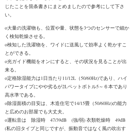
じたことを箇条書きにまとめましたので参考にして下さ
い。
o大量の洗濯物も、位置や量、状態を3つのセンサーで細か
く検知乾燥させる。
o検知した洗濯物を、ワイドに送風して効率よく乾かすこ
とができる。
o光ガイド機能をオンにすると、その状況を見ることが出
来る。
o定格除湿能力は1日当たり11/12L（50/60Hz)であり、ハイ
パワータイプにやや劣るが2Lペットボトル5～６本であり
高水準である。
o除湿面積の目安は、木造住宅で14/15畳（50/60Hz)の能力
と広めのお部屋でも大丈夫。
o運転音は 除湿時 47/39dB (強/弱) 衣類乾燥時 49dB
(私の旧タイプと同じですが、振動音ではなく風の吹出す