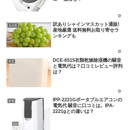
訳ありシャインマスカット通販!
未分類
産地厳選 送料無料お取り寄せラ
ンキングも
DCE-6515衣類乾燥除湿機の騒音
家電
と電気代は？口コミレビュー評判
は？
IPP-2221Gポータブルエアコンの
家電
電気代 騒音に口コミは。IPA-
2221gとの違いは？