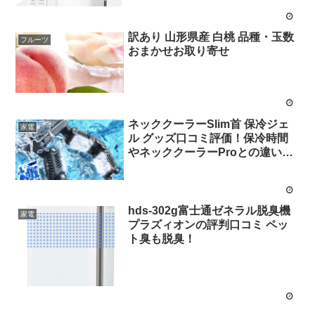
訳あり 山形県産 白桃 品種・玉数
フルーツ
おまかせお取り寄せ
ネッククーラーSlim首 保冷ジェ
家電
ル グッズ口コミ評価！保冷時間
やネッククーラーProとの違い
は？
hds-302g富士通ゼネラル脱臭機
家電
プラズィオンの評判口コミ ペッ
ト臭も脱臭！