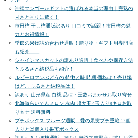
沖縄マンゴーがギフトに選ばれる本当の理由｜完熟の
甘さと香りに驚く！
市田柿 干し柿通販訳あり 口コミで話題！市田柿の魅
力とお得情報！
季節の果物詰め合わせ通販！贈り物・ギフト用専門店
も紹介！！
シャインマスカットの訳あり通販！食べ方や保存方法
とふるさと納税品も紹介！
ルビーロマンぶどうの 特徴と味 時期 価格は！売り場
はどこ ふるさと納税品は！
訳あり 山形県産 白桃 品種・玉数おまかせお取り寄せ
北海道らいでんメロン 赤肉 超大玉 4玉入り8キロお取
り寄せ 送料無料！
プチボックス フルーツ通販 愛の果実プチ重箱 15個
入りと25個入り果実ボックス
訳ありあんぽ柿通販 種なし無添加吉野産お試しお得