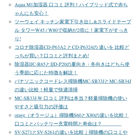
Aqua M1加湿器 口コミ 評判！ハイブリッド式で赤ち
ゃんにも安心！
ツーウェイ キッチン家電下引き出し&スライドテーブ
ル タワーW45 / W80で収納が2倍に！家電下がすっき
り!
コロナ除湿器CD-P63A2 とCD-P6324の 違いを 比較ど
っちが買い？口コミと評判まとめ!
除湿器IJC-R65とIJD-P20の夏向き・冬向きはどちら使
う季節に応じた特徴を解説！
パナソニックコードレス掃除機MC-SB33JとMC-SB34J
の違い比較！軽量で快適清掃
MC-SB33J-W 口コミ 評判は本当？軽量掃除機の使い
やすさと吸引力の評価は
orage（オラージュ）掃除機S60とX80の違いを比較！
口コミとバッテリー充電時間と寿命は？
SV-S271とSV-S261の違いを比較｜掃除機の口コミや