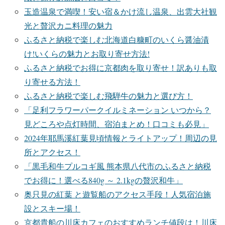
玉造温泉で満喫！安い宿＆かけ流し温泉、出雲大社観
光と贅沢カニ料理の魅力
ふるさと納税で楽しむ北海道白糠町のいくら醤油漬
け!いくらの魅力とお取り寄せ方法!
ふるさと納税でお得に京都肉を取り寄せ！訳ありも取
り寄せる方法！
ふるさと納税で楽しむ飛騨牛の魅力と選び方！
「足利フラワーパークイルミネーション いつから？
見どころや点灯時間、宿泊まとめ！口コミも必見」
2024年耶馬溪紅葉見頃情報とライトアップ！周辺の見
所とアクセス！
「黒毛和牛プルコギ風 熊本県八代市のふるさと納税
でお得に！選べる840g ～ 2.1kgの贅沢和牛」
奥只見の紅葉 と遊覧船のアクセス手段！人気宿泊施
設とスキー場！
京都貴船の川床カフェのおすすめランチ値段は！川床