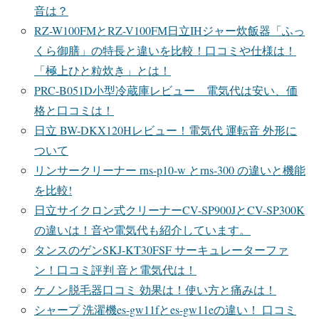
音は？
RZ-W100FMとRZ-V100FM日立IHジャー炊飯器「ふっ
くら御膳」の特長と違いを比較！口コミや仕様は！
「極上ひと粒炊き」とは！
PRC-B051D小型冷蔵庫レビュー 電気代は安い、価
格と口コミは！
日立 BW-DKX120Hレビュー！電気代 運転音 外形に
ついて
リンサークリーナー rns-p10-w とrns-300 の違いと機能
を比較!
日立サイクロン式クリーナーCV-SP900JとCV-SP300K
の違いは！音や電気代も紹介しています。
タンスのゲンSKJ-KT30FSF サーキュレーターファ
ン！口コミ評判 音と電気代は！
ケノン脱毛器口コミ 効果は！使い方と痛みは！
シャープ 洗濯機es-gw11fとes-gw11eの違い！ 口コミ