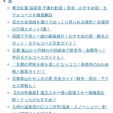
旅
東北紅葉 温泉宿 子連れ歓迎｜見頃・おすすめ宿・モ
デルコースを徹底解説
花火大会混雑を避けてゆっくり見られる場所と会場別
の穴場スポット5選！
四国で子供と一緒の家族旅行！おすすめの宿・観光ス
ポット・モデルコース完全ガイド！
京都 嵐山から竹林の小径経由で龍安寺・金閣寺へ！
半日モデルコースガイドも！
「京都の早咲き桜を楽しむならココ！長徳寺のおかめ
桜と散策ガイド!！
京都美山かやぶきの里 完全ガイド | 観光・宿泊・アク
セス情報も！
【2026年最新】蔵王スキー場vs苗場スキー場徹底比
較！どっちがおすすめ？
九州の温泉宿の口コミ評判!温泉・スノーシュー・釣