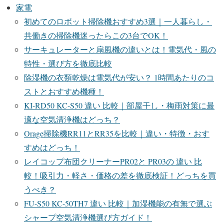
家電
初めてのロボット掃除機おすすめ3選｜一人暮らし・
共働きの掃除機迷ったらこの3台でOK！
サーキュレーターと扇風機の違いとは！電気代・風の
特性・選び方を徹底比較
除湿機の衣類乾燥は電気代が安い？ 1時間あたりのコ
ストとおすすめ機種！
KI-RD50 KC-S50 違い 比較｜部屋干し・梅雨対策に最
適な空気清浄機はどっち？
Orage掃除機RR11とRR35を比較｜違い・特徴・おす
すめはどっち！
レイコップ布団クリーナーPR02と PR03の 違い 比
較！吸引力・軽さ・価格の差を徹底検証！どっちを買
うべき？
FU-S50 KC-50TH7 違い 比較｜加湿機能の有無で選ぶ
シャープ空気清浄機選び方ガイド！