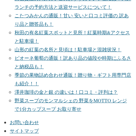
ランチの予約方法と送迎サービスについて！
こたつみかんの通販！甘い 安いと口コミ評価の 訳あ
り品と贈答品も！
秋田の有名紅葉スポットと見所！紅葉時期&アクセス
と駐車場！
山形の紅葉の名所と見頃は！駐車場と混雑状況！
ピオーネ葡萄の通販！訳あり品の値段や時期にふるさ
と納税品も！
季節の果物詰め合わせ通販！贈り物・ギフト用専門店
も紹介！！
澤井珈琲の金と銀 の違いは！口コミ・評判は？
野菜スープのモンマルシェの 野菜をMOTTO レンジ
で1分カップスープ お取り寄せ
お問い合わせ
サイトマップ