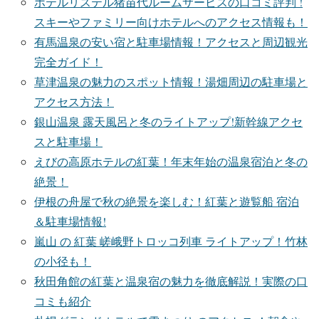
ホテルリステル猪苗代ルームサービスの口コミ評判 !
スキーやファミリー向けホテルへのアクセス情報も！
有馬温泉の安い宿と駐車場情報！アクセスと周辺観光
完全ガイド！
草津温泉の魅力のスポット情報！湯畑周辺の駐車場と
アクセス方法！
銀山温泉 露天風呂と冬のライトアップ!新幹線アクセ
スと駐車場！
えびの高原ホテルの紅葉！年末年始の温泉宿泊と冬の
絶景！
伊根の舟屋で秋の絶景を楽しむ！紅葉と遊覧船 宿泊
＆駐車場情報!
嵐山 の 紅葉 嵯峨野トロッコ列車 ライトアップ！竹林
の小径も！
秋田角館の紅葉と温泉宿の魅力を徹底解説！実際の口
コミも紹介