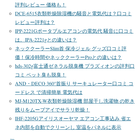
評判レビュー 価格も！
DCE-6515衣類乾燥除湿機の騒音と電気代は？口コミ
レビュー評判は？
IPP-2221Gポータブルエアコンの電気代 騒音に口コミ
は。IPA-2221gとの違いは？
ネッククーラーSlim首 保冷ジェル グッズ口コミ評
価！保冷時間やネッククーラーProとの違いは？
hds-302g富士通ゼネラル脱臭機 プラズィオンの評判口
コミ ペット臭も脱臭！
AND・DECO 360°首振り サーキュレーター口コミ コ
ードレス で清掃簡単 電気代は
MJ-M120TX-W衣類乾燥除湿機 部屋干し洗濯物 の乾き
残りをムーブアイでサラリ乾燥！
IHF-2205Gアイリスオーヤマ エアコン工事込み 省エ
ネ内部を自動でクリーンし 室温をパネルに表示