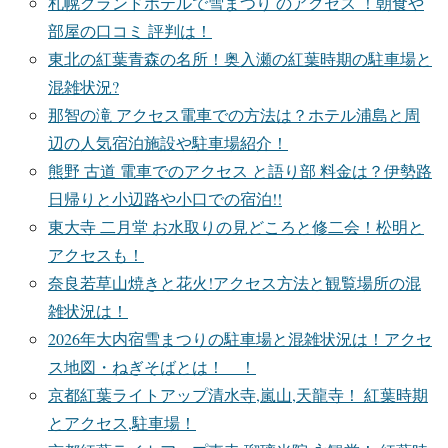
札幌グランドホテルで雪まつり のアクセス ！朝食や
部屋の口コミ 評判は！
東北の紅葉青森の名所！奥入瀬の紅葉時期の駐車場と
混雑状況?
那智の滝 アクセス電車での方法は？ホテル浦島と周
辺の人気宿泊施設や駐車場紹介！
熊野 古道 電車でのアクセス と語り部 料金は？伊勢路
日帰りと小辺路や小口での宿泊!!
東大寺 二月堂 お水取りの見どころと修二会！松明と
アクセスも！
奈良若草山焼きと花火!アクセス方法と観覧場所の混
雑状況は！
2026年大内宿雪まつりの駐車場と混雑状況は！アクセ
ス地図・ねぎそばとは！ ！
京都紅葉ライトアップ清水寺,嵐山,天龍寺！ 紅葉時期
とアクセス,駐車場！