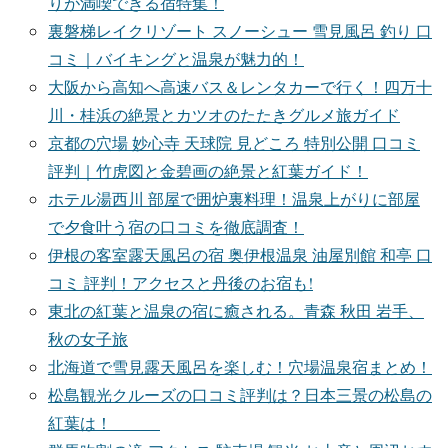
りが満喫できる宿特集！
裏磐梯レイクリゾート スノーシュー 雪見風呂 釣り 口
コミ｜バイキングと温泉が魅力的！
大阪から高知へ高速バス＆レンタカーで行く！四万十
川・桂浜の絶景とカツオのたたきグルメ旅ガイド
京都の穴場 妙心寺 天球院 見どころ 特別公開 口コミ
評判｜竹虎図と金碧画の絶景と紅葉ガイド！
ホテル湯西川 部屋で囲炉裏料理！温泉上がりに部屋
で夕食叶う宿の口コミを徹底調査！
伊根の客室露天風呂の宿 奥伊根温泉 油屋別館 和亭 口
コミ 評判！アクセスと丹後のお宿も!
東北の紅葉と温泉の宿に癒される。青森 秋田 岩手、
秋の女子旅
北海道で雪見露天風呂を楽しむ！穴場温泉宿まとめ！
松島観光クルーズの口コミ評判は？日本三景の松島の
紅葉は！