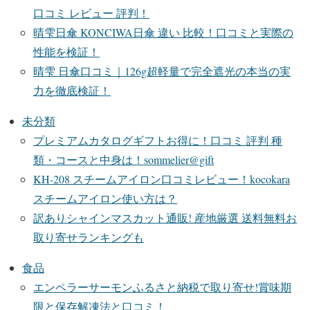
口コミ レビュー 評判！
晴雫日傘 KONCIWA日傘 違い 比較！口コミと実際の
性能を検証！
晴雫 日傘口コミ｜126g超軽量で完全遮光の本当の実
力を徹底検証！
未分類
プレミアムカタログギフトお得に！口コミ 評判 種
類・コースと中身は！sommelier@gift
KH-208 スチームアイロン口コミレビュー！kocokara
スチームアイロン使い方は？
訳ありシャインマスカット通販! 産地厳選 送料無料お
取り寄せランキングも
食品
エンペラーサーモンふるさと納税で取り寄せ!賞味期
限と保存解凍法と口コミ！