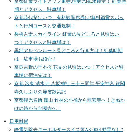
京都紅葉ライトアップ東寺,瑠璃光院,永観堂！ 紅葉時
期とアクセス、駐車場！
京都時代祭はいつ、有料観覧席券は!無料鑑賞スポッ
トと行列コースと交通規制！
磐梯吾妻スカイライン 紅葉の見どころと見頃はい
つ！アクセスと駐車場は！
黒部アルペンルート見どころと行き方は！紅葉時期
は、駐車場も紹介！
奈良吉野の千本桜 花見の見頃はいつ！アクセスと駐
車場に宿泊先は！
京都 洛東 清水寺 八坂神社 三十三間堂 平安神宮 銀閣
寺久しぶりの帰省散策記
京都観光名所 嵐山 竹林の小径から龍安寺へ！きぬか
けの路から金閣寺へ！
日用雑貨
静電気除去キーホルダースイス製AS-0001効果なし?