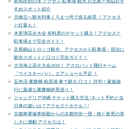
群馬吹割の滝 アクセス 駐車場 観光 お土産と周辺おす
すめスポット紹介
天橋立へ観光列車くろまつ号で巡る絶景 ！アクセス
と紅葉も！
木更津花火大会 有料席のチケット購入！アクセスと
駐車場まで完全ガイド！
足尾銅山トロッコ観光、アクセスから駐車場・宿泊に
観光スポットと口コミ完全ガイド！
大洗海上花火大会2026！ アクロバット飛行チーム
「ウイスキーパパ」エアショーも予定 ！
五色沼 裏磐梯 桧原湖 車で廻る 口コミ 評判！家族旅
行に最適な裏磐梯絶景巡り！
ジャングリア沖縄 チケット購入方法 !ネット予約と当
日券の違いは？アクセスとホテル！!
京都将軍塚青龍殿からの京都市街一望：桜と夜景の美
しさに感動 アクセスは！