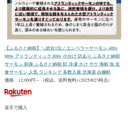
【ふるさと納税】＼総合1位／エンペラーサーモン 400g
900g アトランティック 800g 小分け 訳あり ふるさと納税
サーモン 刺身 ふるさと納税 鮭 冷凍 さけ サケ 海鮮 魚 生
食サーモン 人気 ランキング 多数入賞 北海道 白糠町
価格：12,000円～（税込、送料無料)
(2025/8/23時点)
楽天で購入