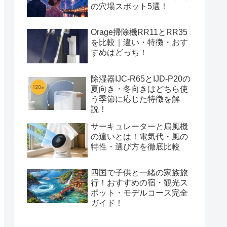
の穴場スポット5選！
Orage掃除機RR11とRR35
を比較｜違い・特徴・おす
すめはどっち！
除湿器IJC-R65とIJD-P20の
夏向き・冬向きはどちら使
う季節に応じた特徴を解
説！
サーキュレーターと扇風機
の違いとは！電気代・風の
特性・選び方を徹底比較
四国で子供と一緒の家族旅
行！おすすめの宿・観光ス
ポット・モデルコース完全
ガイド！