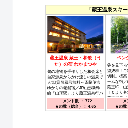
「蔵王温泉スキー
蔵王温泉 蔵王・和歌（う
ペン
た）の宿 わかまつや
谷を見下ろ
望抜群！ご
旬の地物を手作りした和会席と
切制。標高
自家源泉からかけ流しの温泉で
ームな宿／
人気!貸切風呂無料～斎藤茂吉
蔵王IC、
ゆかりの老舗宿／JR山形新幹
ＩＣより各
線「山形駅」より蔵王温泉行バ
蔵王温泉バ
ス45分 バス停から随時送迎 /
コメント数 ： 772
コメン
／タクシー
山形道 山形蔵王ICより
★の数（総合）： 4.65
★の数（
16km(25分）