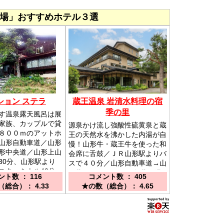
場」おすすめホテル３選
ション ステラ
蔵王温泉 岩清水料理の宿
季の里
す温泉露天風呂は展
家族、カップルで貸
源泉かけ流し強酸性硫黄泉と蔵
８００ｍのアットホ
王の天然水を沸かした内湯が自
山形自動車道／山形
慢！山形牛・蔵王牛を使った和
山形中央道／山形上山
会席に舌鼓／ＪＲ山形駅よりバ
30分、山形駅より
スで４０分／山形自動車道→山
スターミナル40分
形蔵王ＩＣより３０分 蔵王温
ト数 ： 116
コメント数 ： 405
10分
泉スキー場徒歩５分
総合）： 4.33
★の数（総合）： 4.65