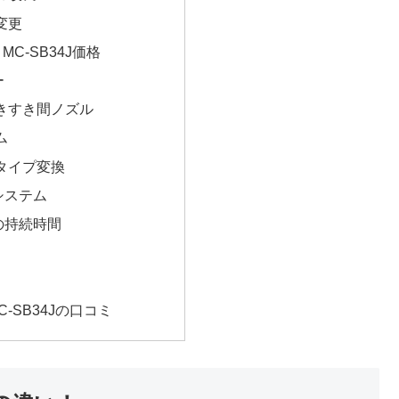
変更
とMC-SB34J価格
ー
きすき間ノズル
ム
タイプ変換
システム
の持続時間
MC-SB34Jの口コミ