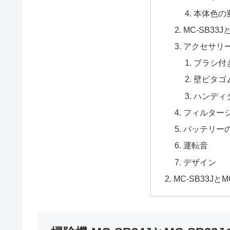
本体色の
MC-SB33J
アクセサリ
ブラシ付
壁ピタゴ
ハンディ
フィルター
バッテリー
運転音
デザイン
MC-SB33Jと