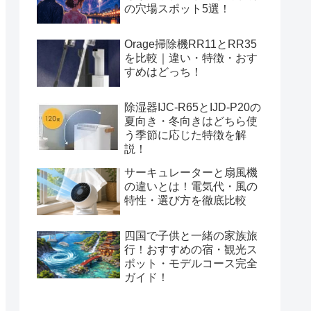
の穴場スポット5選！
Orage掃除機RR11とRR35
を比較｜違い・特徴・おす
すめはどっち！
除湿器IJC-R65とIJD-P20の
夏向き・冬向きはどちら使
う季節に応じた特徴を解
説！
サーキュレーターと扇風機
の違いとは！電気代・風の
特性・選び方を徹底比較
四国で子供と一緒の家族旅
行！おすすめの宿・観光ス
ポット・モデルコース完全
ガイド！