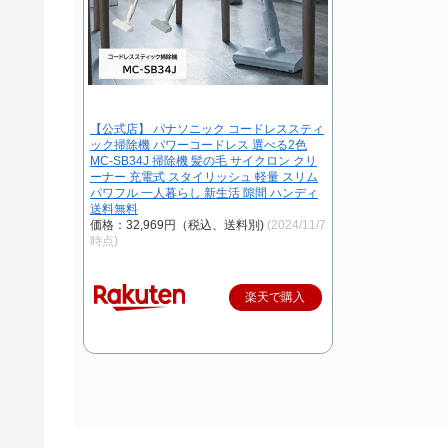
【公式店】 パナソニック コードレススティ
ック掃除機 パワーコードレス 選べる2色
MC-SB34J 掃除機 髪の毛 サイクロン クリ
ーナー 充電式 スタイリッシュ 軽量 スリム
パワフル 一人暮らし 新生活 隙間 ハンディ
送料無料
価格：32,969円（税込、送料別)
(2024/11/7
時点)
楽天で購入