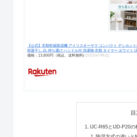
【公式】衣類乾燥除湿機 アイリスオーヤマ コンパクト デシカント式 お
部屋干し 2L 持ち運び ハンドル付 洗濯物 衣類 タイマー ホワイト IJ
価格：13,800円（税込、送料無料)
(2025/4/7時点)
目
IJC-R65とIJD-P2
除湿方式の違いと